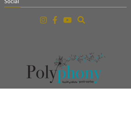
Social
www.polyphony-education.com
© All right reserved
Event Star by
Acme Themes