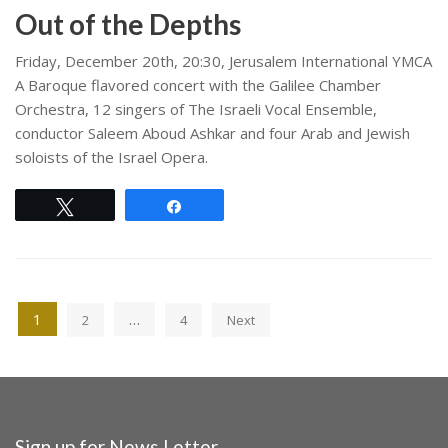
Out of the Depths
Friday, December 20th, 20:30, Jerusalem International YMCA
A Baroque flavored concert with the Galilee Chamber
Orchestra, 12 singers of The Israeli Vocal Ensemble,
conductor Saleem Aboud Ashkar and four Arab and Jewish
soloists of the Israel Opera.
Tweet
Share
1
…
2
4
Next
Sign up for News Letter