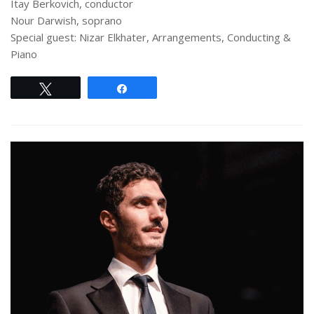
Itay Berkovich, conductor
Nour Darwish, soprano
Special guest: Nizar Elkhater, Arrangements, Conducting &
Piano
Tweet
Share