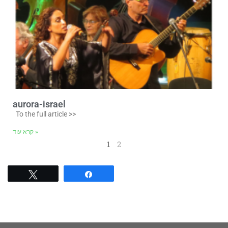
aurora-israel
To the full article >>
קרא עוד »
1
2
Tweet
Share