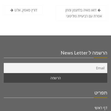
דואו מאיה בלזיצמן ומתן
דורין סאסין, אלט
אפרת עם רביעיית פוליפוני
הרשמה ל News Letter
תפריט
דף ראשי