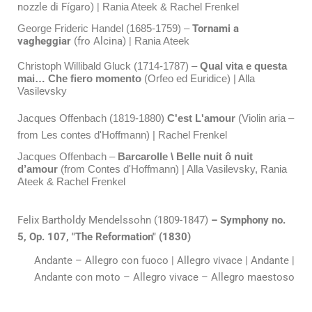
nozzle di Fígaro) |
Rania Ateek
& Rachel Frenkel
Tornami a
George Frideric Handel (1685-1759) –
vagheggiar
(fro Alcina) |
Rania Ateek
Christoph Willibald Gluck (1714-1787) –
Qual vita e questa
mai… Che fiero momento
(Orfeo ed Euridice) | Alla
Vasilevsky
Jacques Offenbach (1819-1880)
C'est L'amour
(Violin aria –
from Les contes d'Hoffmann)
| Rachel Frenkel
Jacques Offenbach
–
Barcarolle \ Belle nuit ô nuit
d’amour
(from Contes d'Hoffmann) | Alla Vasilevsky, Rania
Ateek & Rachel Frenkel
Felix Bartholdy Mendelssohn (1809-1847)
– Symphony no.
5, Op. 107, "The Reformation" (1830)
Andante – Allegro con fuoco | Allegro vivace | Andante |
Andante con moto – Allegro vivace – Allegro maestoso