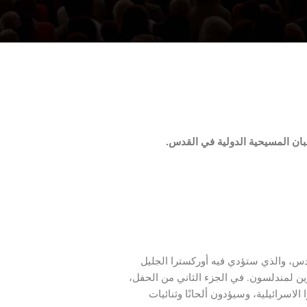
ان المسيحية الدولية
في القدس.
س، والذي ستؤدي فيه أوركسترا الجليل
ازفًا، سيمفونية التكوين لمندلسون. في الجزء الثاني من الحفل،
لاسرائيلية، وسيؤدون ألحانًا وثنائيات