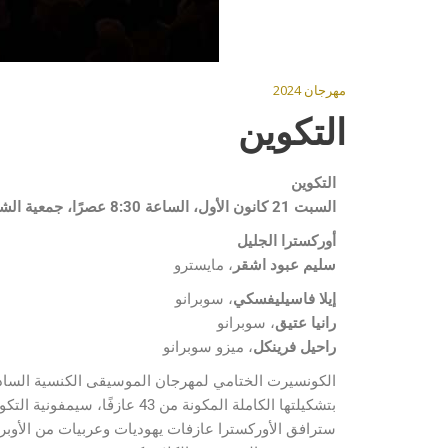
مهرجان 2024
التكوين
التكوين
السبت 21 كانون الأول، الساعة 8:30 عصرًا،
جمعية الشب
أوركسترا الجليل
سليم عبود اشقر
، مايسترو
إيلا فاسيليفسكي
، سوبرانو
رانيا عتيق
، سوبرانو
راحيل فرينكل
، ميزو سوبرانو
الكونسيرت الختامي لمهرجان الموسيقى الكنسية الساد
بتشكيلتها الكاملة المكونة من 43 ع
سترافق الأوركسترا عازفات يهوديات وعربيات من الأوبرا ا