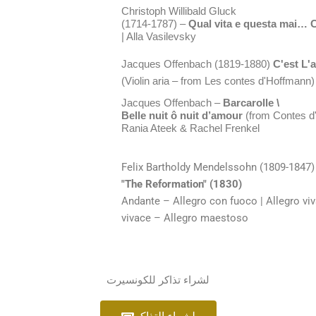
Christoph Willibald Gluck
(1714-1787) –
Qual vita e questa mai… 
| Alla Vasilevsky
Jacques Offenbach (1819-1880)
C'est L'
(Violin aria – from Les contes d'Hoffmann)
Jacques Offenbach
–
Barcarolle \
Belle nuit ô nuit d’amour
(from Contes d'
Rania Ateek & Rachel Frenkel
Felix Bartholdy Mendelssohn (1809-1847
"The Reformation" (1830)
Andante – Allegro con fuoco | Allegro vi
vivace – Allegro maestoso
لشراء تذاكر للكونسيرت