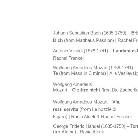
Johann Sebastian Bach (1685-1750) –
Er
Dich
(from Matthäus Passion) | Rachel Fr
Antonio Vivaldi (1678-1741) –
Laudamus 
Rachel Frenkel
Wolfgang Amadeus Mozart (1756-1791) –
Te
(from Mass in C minor) | Alla Vasilevsk
Wolfgang Amadeus
Mozart –
O zittre nicht
(fron Die Zauberflö
Via,
Wolfgang Amadeus Mozart –
resti servita
(from Le nozzle di
Fígaro) |
Rania Ateek
& Rachel Frenkel
Tor
George Frideric Handel (1685-1759) –
(fro Alcina) |
Rania Ateek