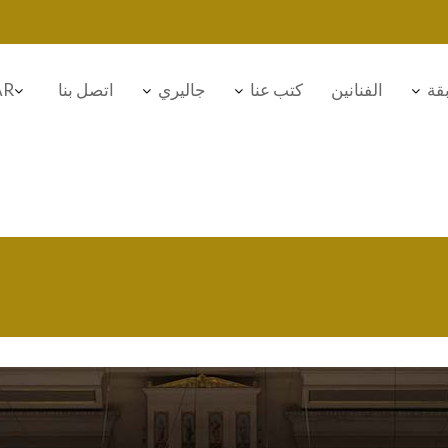
قة
الفنانين
كتب عنا
جاليري
اتصل بنا
AR