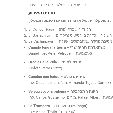
דר' נתן פורמנסקי – צ'ארנגו, רקינטו ושירה
תכנית האירוע
 הפולקלורית של ארצות האנדים
(אינסטרומנטלי)
El Cóndor Pasa – הקונדור עוברת (פרו)
El Borrachito – השיכור – סדרת ביילסיטוס (ריקודים)
La Cacharpaya – מסיבת פרידה …מהבתולים (אינקה)
– כשהאדמה תהיה שלי
Cuando tenga la tierra
Daniel Toro-Ariel Petrocelli (ארגנטינה)
– תודה לחיים
Gracias a la Vida
Violeta Parra (צ'ילה)
– שיר עם כולם
Canción con todos
– היונה התבלבלה
Se equivocó la paloma
(milonga)
– המלכודת
La Trampera
לחן: Aníbal Troilo (ארגנטינה)