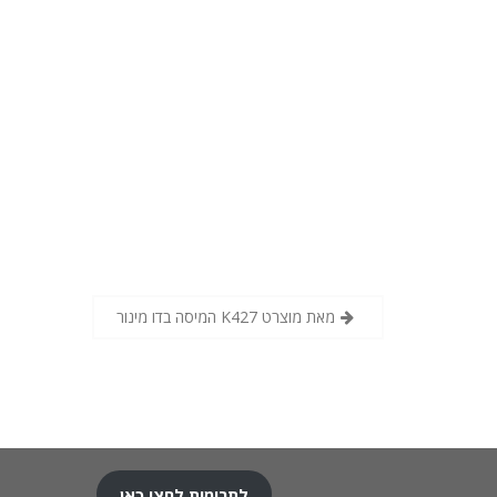
המיסה בדו מינור K427 מאת מוצרט
לתרומות לחצו כאן