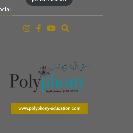
ocial
www.polyphony-education.com