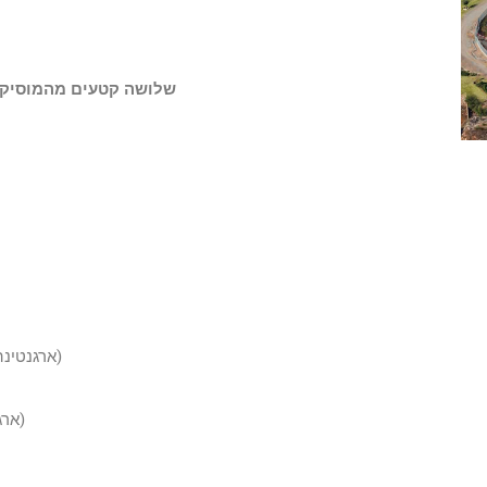
שלושה קטעים מהמוסיקה
לחן: Cesar Isella מילים: Armando Tejada Gómez (ארגנטינה)
לחן: Carlos Gustavino מילים: Rafael Alberti (ארגנטינה)