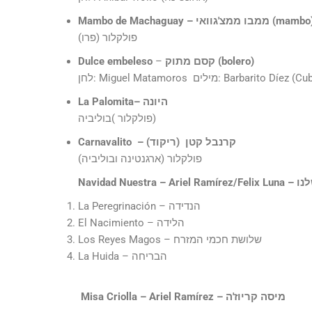
mambo
– ממבו ממצ'גוואי (
Mambo de Machaguay
פולקלור (פרו)
)
bolero
קסם מתוק (
–
Dulce embeleso
Miguel Matamoros מילים: Barbarito Díez (Cuba)
– היונה
La Palomita
פולקלור )בוליביה)
קרנבל קטן
(ריקוד)
–
Carnavalito
פולקלור (ארגנטינה ובוליביה)
לנו
/Felix Luna
Navidad Nuestra – Ariel Ramírez
La Peregrinación – הנדידה
El Nacimiento – הלידה
Los Reyes Magos – שלושת חכמי המזרח
La Huida – הבריחה
– מיסה קריוז'ה
Ariel Ramírez
–
isa Criolla
M