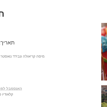
ח
תאריך:
מיסה קריאולה ונבידד נואסטרה 
בניהולו של דר' נתן פורמנסקי
האנסמבל לפול
קלאודיו כ