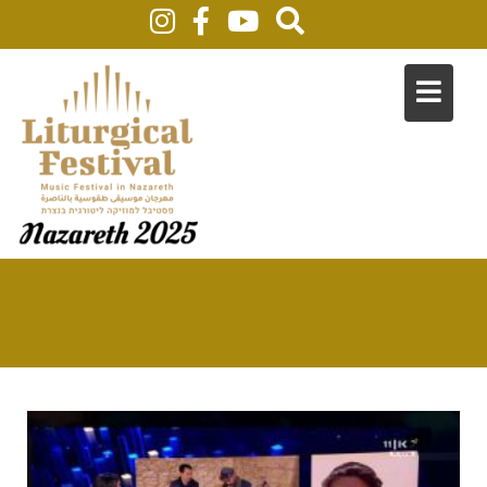
2020
Home
In The Press
2020