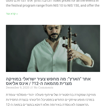
הכתבה מתוך אתר הג'רוזלם פוסט Ticket prices for all the events in
the festival program range from NIS 10 to NIS 150, and offer the
קרא עוד »
אתר "הארץ": מה מחפש צעיר ישראלי במוזיקה
מצרית מהמאה ה-12? / אינס אליאס
December 9, 2020
No Comments
מוזיקה שמקורה בהיסטוריה של שיתוף פעולה יהודי-מוסלמי עומדת
במרכז מופע שיתקיים החודש בפסטיבל הליטורגי בנצרת החסידות
הראשונה לא נוסדה באירופה אלא דווקא במצרים במאה ה-12,