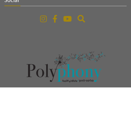
www.polyphony-education.com
© All right reserved
Event Star by
Acme Themes