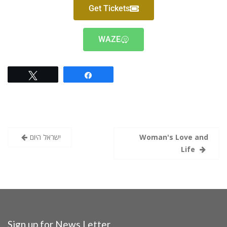
Get Tickets
WAZE
Tweet
Share
ישראל היום
Woman's Love and
Life
Sign up for News Letter