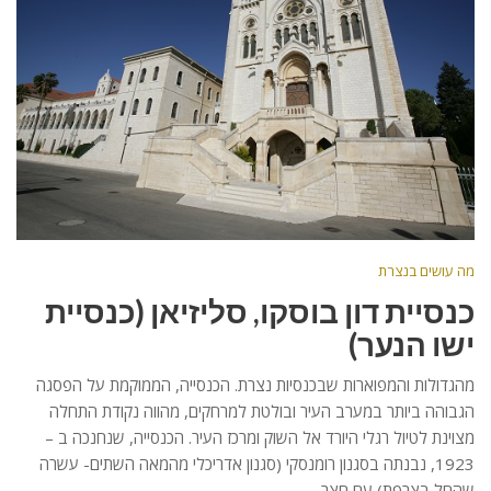
מה עושים בנצרת
כנסיית דון בוסקו, סליזיאן (כנסיית
ישו הנער)
מהגדולות והמפוארות שבכנסיות נצרת. הכנסייה, הממוקמת על הפסגה
הגבוהה ביותר במערב העיר ובולטת למרחקים, מהווה נקודת התחלה
מצוינת לטיול רגלי היורד אל השוק ומרכז העיר. הכנסייה, שנחנכה ב –
1923, נבנתה בסגנון רומנסקי (סגנון אדריכלי מהמאה השתים- עשרה
שהחל בצרפת) עם חצר