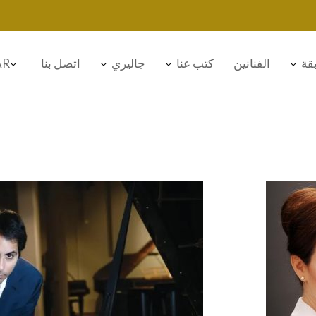
قة
الفنانين
كتب عنا
جاليري
اتصل بنا
AR