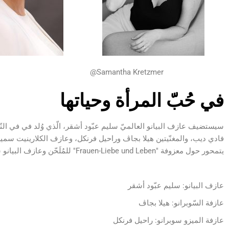
@Samantha Kretzmer
في حُبّ المرأة وحياتها
سيستضيف عازف البيانو العالميّ سليم عبّود أشقر، الّذي وُلد في في النّا
فادي ديب، والمغنّيتين هيلا بجاڤ وراحيل فرنكل، وعازف الكلارينيت سم
يتمحور حول معزوفة "Frauen-Liebe und Leben" للمُلَحّن وعازف البيانو شومان.
عازف البيانو: سليم عبّود أشقر
عازفة السّوبرانو: هيلا بجاڤ
عازفة الميزو سوبرانو: راحيل فرنكل