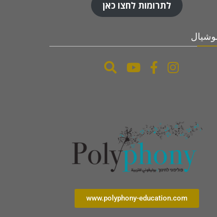
לתרומות לחצו כאן
شيال
www.polyphony-education.com