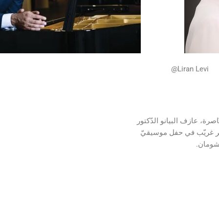
@Liran Levi
صرة، عازف البيانو الدّكتور
ير غريّب في حفل موسيقيّ