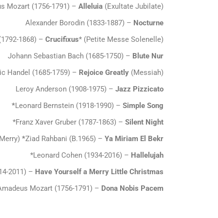
s Mozart (1756-1791) –
Alleluia
(Exultate Jubilate)
Alexander Borodin (1833-1887) –
Nocturne
(1792-1868) –
Crucifixus
* (Petite Messe Solenelle)
Johann Sebastian Bach (1685-1750) –
Blute Nur
ric Handel (1685-1759) –
Rejoice Greatly
(Messiah)
Leroy Anderson (1908-1975) –
Jazz Pizzicato
Leonard Bernstein (1918-1990) –
Simple Song*
*
Franz Xaver Gruber (1787-1863) –
Silent Night
Ya Miriam El Bekr*
Ziad Rahbani (B.1965) –
(O Virgin Merry يا مريم البكر)
*
Leonard Cohen (1934-2016) –
Hallelujah
14-2011) –
Have Yourself a Merry Little Christmas
Amadeus Mozart (1756-1791) –
Dona Nobis Pacem*