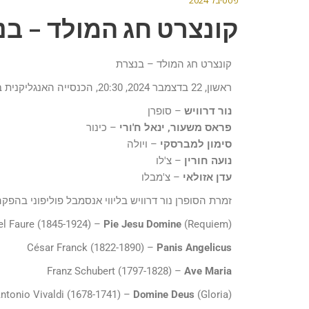
פסטיבל 2024
קונצרט חג המולד – ב
קונצרט חג המולד – בנצרת
ראשון, 22 בדצמבר 2024, 20:30, הכנסייה האנגליקנית בנצרת
נור דרוויש
– סופרן
פראס משעור, ינאל ח'ורי
– כינור
סימון למברסקי
– ויולה
נועה חורין
– צ'לו
עדן אזולאי
– צ'מבלו
זמרת הסופרן נור דרוויש בליווי אנסמבל פוליפוני בהפק
el Faure (1845-1924) –
Pie Jesu Domine
(Requiem)
César Franck (1822-1890) –
Panis Angelicus
Franz Schubert (1797-1828) –
Ave Maria
ntonio Vivaldi (1678-1741) –
Domine Deus
(Gloria)