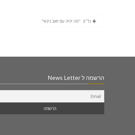
גל"צ "מה יהיה עם יואב גינאי"
הרשמה ל News Letter