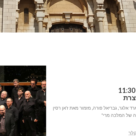
נצרת
רד אלגר, גבריאל פורה, מזמור מאת ז'אן רסין
ה של המלכה מרי"
לר