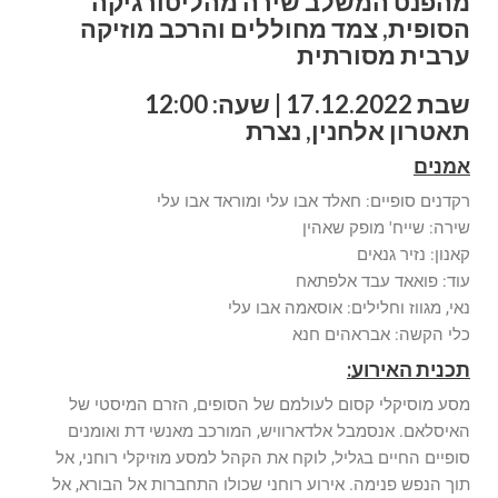
מהפנט המשלב שירה מהליטורגיקה
הסופית, צמד מחוללים והרכב מוזיקה
ערבית מסורתית
שבת 17.12.2022 | שעה: 12:00
תאטרון אלחנין, נצרת
אמנים
רקדנים סופיים: חאלד אבו עלי ומוראד אבו עלי
שירה: שייח' מופק שאהין
קאנון: נזיר גנאים
עוד: פואאד עבד אלפתאח
נאי, מגווז וחלילים: אוסאמה אבו עלי
כלי הקשה: אבראהים חנא
תכנית האירוע:
מסע מוסיקלי קסום לעולמם של הסופים, הזרם המיסטי של
האיסלאם. אנסמבל אלדארוויש, המורכב מאנשי דת ואומנים
סופיים החיים בגליל, לוקח את הקהל למסע מוזיקלי רוחני, אל
תוך הנפש פנימה. אירוע רוחני שכולו התחברות אל הבורא, אל