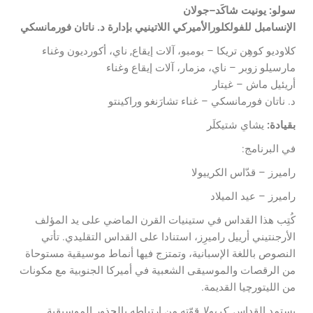
سولو:
يونيت شاكَد–جولان
الإنسامبل للفولكلورالأميركي اللاتينيي بإدارة د. ناتان فورمانسكي
كلاوديو كوهِن تريكا – بومبو، آلات إيقاع, ناي، أكورديون وغناء
مارسيلو زوبر – ناي، مزمار، آلات إيقاع وغناء
أريئيل ماش – غيتار
د. ناتان فورمانسكي – غناء تشارَنغو وراكينتو
بقيادة:
يشاي شتيكلَر
في البرنامج:
راميرز – قدّاس الكرييولا
راميرز – عيد الميلاد
كُتِب هذا القداس في ستينيات القرن الماضي على يد المؤلف
الأرجنتيني أرييل راميرِز، استنادا على القداس التقليدي. تأتي
النصوص باللغة الإسبانية، وتمتزج فيها أنماط موسيقية مستوحاة
من الرقصات والموسيقى الشعبية في أميركا الجنوبية مع مكونات
من الليتورچيا القديمة.
يستمد القداس
كريولا
قوّته من ارتباطه بالجذور الموسيقية