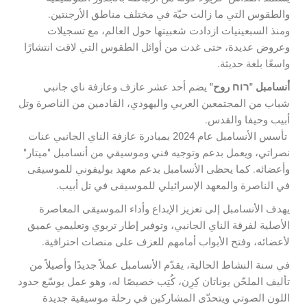
والطقوس التي ما زالت حيّة في مختلف مناطق الأرجنتين.
ومنذ السبعينيات ازدادت شعبيتها حول العالم، مع تسجيلات
وعروض عديدة، حتى غدت من أوائل الطقوس التي لاقت انتشارًا
واسعًا بلغة حديثة.
أنسامبل "רוח روح"
يضم أحد عشر عازف وعازفة ناي جانبي
شباب من المجتمعين العربي واليهودي، القادمين من الناصرة وتل
أبيب وحيفا والقدس.
تأسس الأنسامبل عام 2024 بمبادرة عازفة الناي الجانبي عنات
نصراتي، ويعمل بدعم وتوجيه فني وموسيقي من أنسامبل "ميتار"
وأعضائه. كما يحظى الأنسامبل بدعم معهد بوليفوني للموسيقى
في الناصرة والمعهد الإسرائيلي للموسيقى في تل أبيب.
يهدف الأنسامبل إلى تعزيز الإبداع وأداء الموسيقى المعاصرة
الأصلية لفرقة الناي الجانبي، وتوفير إطار تربوي وتعليمي عميق
لأعضائه، وفتح الأبواب أمامهم للعزف على منصات احترافية.
في سنة النشاط الحالية، يقدّم الأنسامبل عملاً جديدًا وأصيلاً من
تأليف الملحّن يوناتان كِرِن، كُتِب خصيصًا له، وهو عمل يوسّع حدود
اللون الصوتي ويتحدّى المشاركين في رحلة موسيقية جديدة