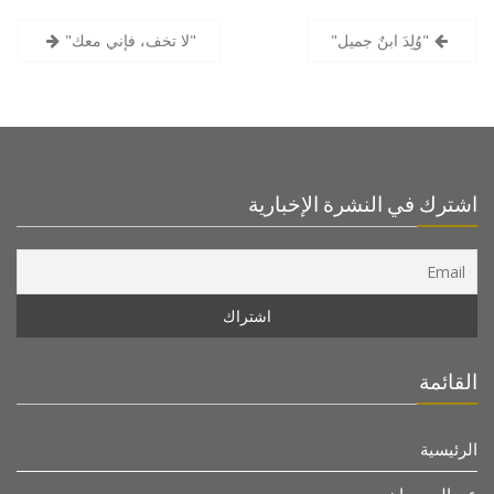
"وُلِدَ ابنٌ جميل"
"لا تخف، فإني معك"
اشترك في النشرة الإخبارية
القائمة
الرئيسية