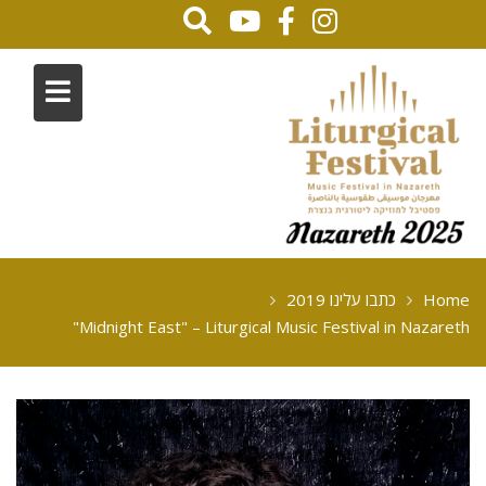
Home
כתבו עלינו 2019
Midnight East" – Liturgical Music Festival in Nazareth"